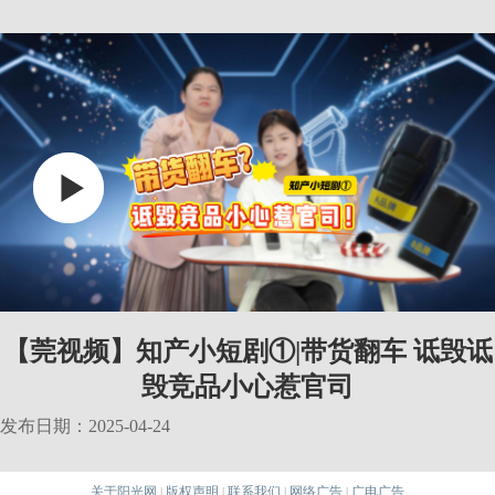
【莞视频】知产小短剧①|带货翻车 诋毁诋
毁竞品小心惹官司
发布日期：2025-04-24
关于阳光网
版权声明
联系我们
网络广告
广电广告
|
|
|
|